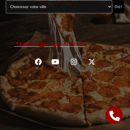
Go!
C.G.V
Télécharger App Android