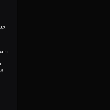
EES,
ur et
à
us