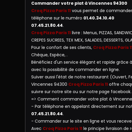
Commander votre plat à Vincennes 94300
Croq Pizza Paris 11
vous permet de commander vo
téléphone sur le numéro
01.40.34.10.40
07.45.21.80.44
.
Croq Pizza Paris 11
livre : Menus, PIZZAS, SANDW
CREPES SUCREES, TEX MEX, SALADES, DESSERTS, GL
Pour le confort de ses clients,
Croq Pizza Paris 1
Chèque, Espèce, .
Bénéficiez d'un service élégant et rapide grâce à 
avec la possibilité de commander en ligne.
Suiver aussi l'état de notre restaurant (Ouvert
Vincennes 94300
Croq Pizza Paris 11
offre chaqu
suivre sur notre site ou sur notre page facebook.
=> Comment commander votre plat à Vincenne
- Par téléphone en appelant directement sur n
07.45.21.80.44
.
- Commander sur le site en ligne et vous receve
Avec
Croq Pizza Paris 11
le principe livraison de