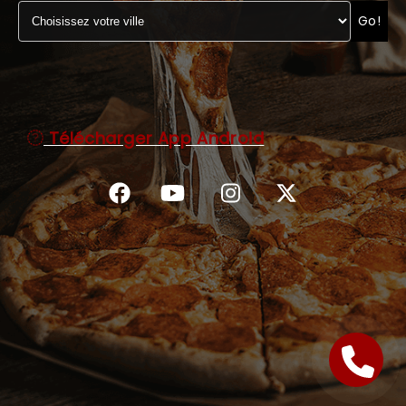
Go!
C.G.V
Télécharger App Android