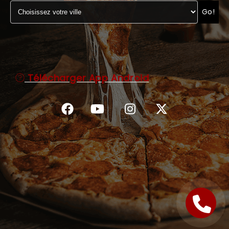
Go!
C.G.V
Télécharger App Android