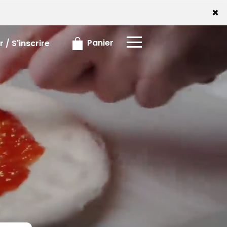
x
×
Panier
 / S'inscrire