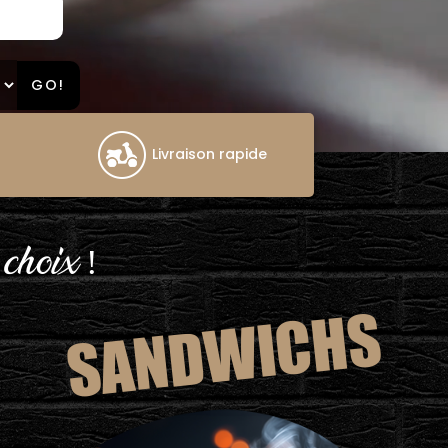
GO!
Livraison rapide
 choix !
SANDWICHS