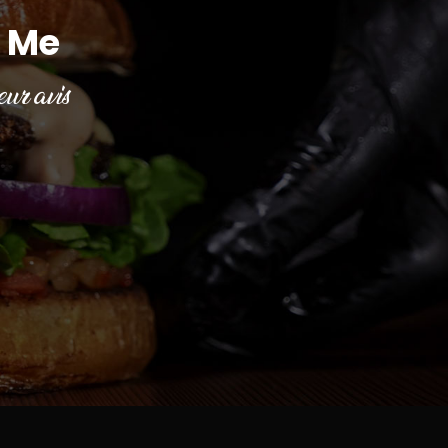
 Me
ur avis