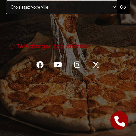
Go!
C.G.V
Télécharger App Android