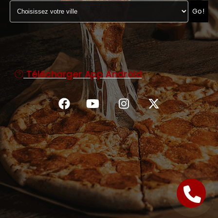
Go!
C.G.V
Télécharger App Android