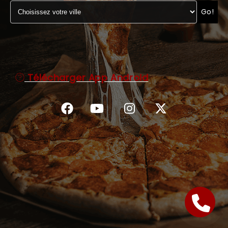
Go!
C.G.V
Télécharger App Android