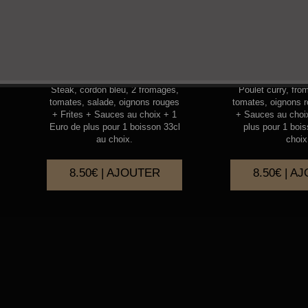
RADICAL
CHIC
Steak, cordon bleu, 2 fromages,
Poulet curry, fro
tomates, salade, oignons rouges
tomates, oignons r
+ Frites + Sauces au choix + 1
+ Sauces au choi
Euro de plus pour 1 boisson 33cl
plus pour 1 boi
au choix.
choix
8.50€ | AJOUTER
8.50€ | A