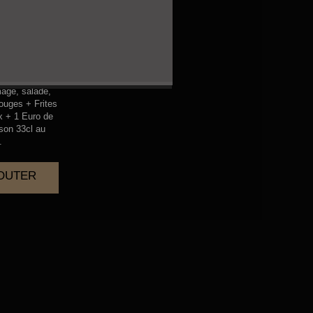
KEN
mage, salade,
ouges + Frites
x + 1 Euro de
sson 33cl au
.
JOUTER