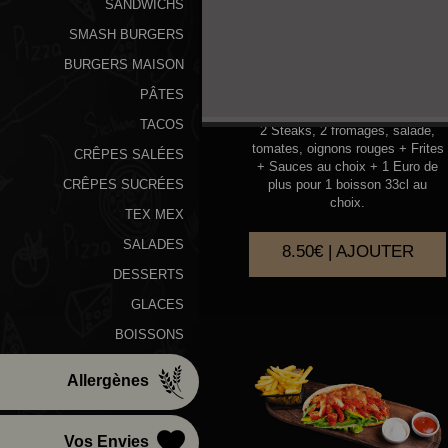
SANDWICHS
SMASH BURGERS
BURGERS MAISON
AMERICAIN
PÂTES
TACOS
2 Steaks, 2 fromages, salade,
tomates, oignons rouges + Frites
CRÊPES SALÉES
+ Sauces au choix + 1 Euro de
plus pour 1 boisson 33cl au
CRÊPES SUCRÉES
choix.
TEX MEX
SALADES
8.50€ | AJOUTER
DESSERTS
GLACES
BOISSONS
Allergènes
Vos Envies