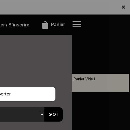
x
×
Panier
r / S'inscrire
Panier Vide !