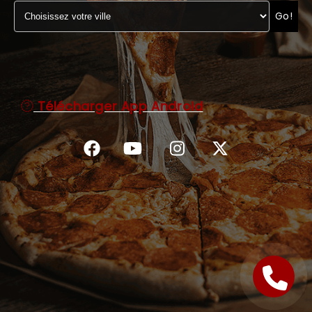
Go!
C.G.V
Télécharger App Android