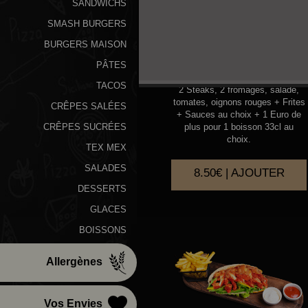
SANDWICHS
SMASH BURGERS
BURGERS MAISON
AMERICAIN
PÂTES
TACOS
2 Steaks, 2 fromages, salade,
tomates, oignons rouges + Frites
CRÊPES SALÉES
+ Sauces au choix + 1 Euro de
plus pour 1 boisson 33cl au
CRÊPES SUCRÉES
choix.
TEX MEX
SALADES
8.50€ | AJOUTER
DESSERTS
GLACES
BOISSONS
Allergènes
Vos Envies