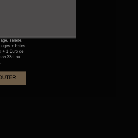
KEN
mage, salade,
ouges + Frites
x + 1 Euro de
sson 33cl au
.
JOUTER