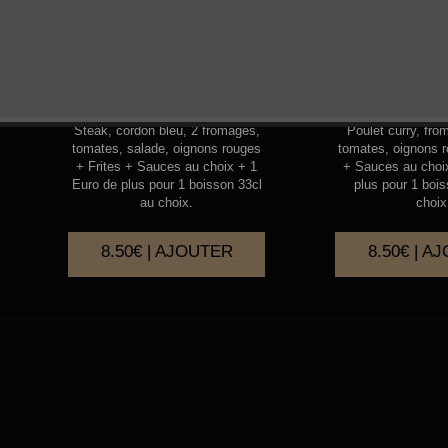
RADICAL
CHIC
Steak, cordon bleu, 2 fromages,
Poulet curry, fro
tomates, salade, oignons rouges
tomates, oignons r
+ Frites + Sauces au choix + 1
+ Sauces au choi
Euro de plus pour 1 boisson 33cl
plus pour 1 boi
au choix.
choix
8.50€ | AJOUTER
8.50€ | A