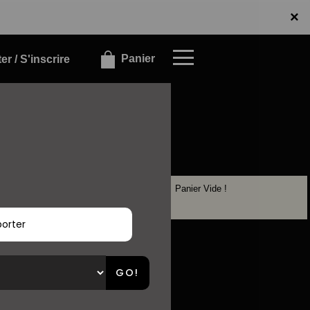
x
×
Panier
r / S'inscrire
Panier Vide !